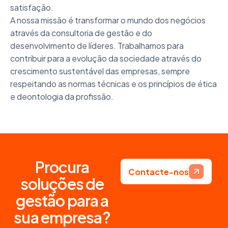
satisfação.
A nossa missão é transformar o mundo dos negócios
através da consultoria de gestão e do
desenvolvimento de líderes. Trabalhamos para
contribuir para a evolução da sociedade através do
crescimento sustentável das empresas, sempre
respeitando as normas técnicas e os princípios de ética
e deontologia da profissão.
P
r
o
c
u
r
a
Contacte-nos
s
o
l
u
ç
õ
e
s
d
e
g
e
s
t
ã
o
p
a
r
a
a
s
u
a
e
m
p
r
e
s
a
?