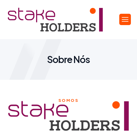
S
o
b
r
e
N
ó
s
SOMOS